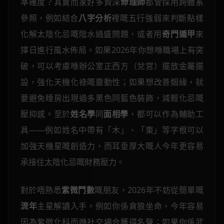
準確度？其實而家好多資深
命理師
都會採用跨體系
參照，例如結合
八字分析
裡嘅五行強弱來判斷點樣
化解太陰化忌嘅陰水過盛問題，或者用
奇門遁甲
來
擇日進行風水佈局。如果2026年你想喺職場上有突
破，可以考慮喺辦公室正西方（兌宮）擺放金屬擺
設，強化天機化祿嘅靈動性；如果想改善姻緣，就
要避免睡房出現過多黑色同藍色裝飾，減輕化忌嘅
壓抑感。至於
姓名學
同
面相學
，都可以作為輔助工
具——例如姓名中帶有「木」、「東」等字根可以
加強天機星嘅創造力，而耳垂厚大嘅人今年更容易
承接住太陰化忌嘅財務壓力。
對於唔熟悉
紫微鬥數
嘅朋友，2026年不妨從簡單嘅
流年
主星解讀入手。例如你係貪狼坐命，今年容易
因為紫微化科而喺社交場合獲得名聲；如果你係武