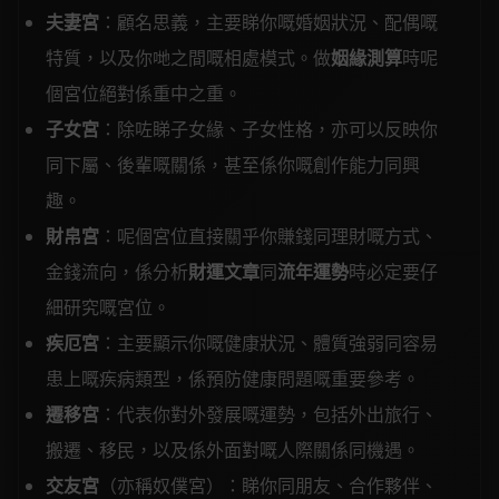
夫妻宮
：顧名思義，主要睇你嘅婚姻狀況、配偶嘅
特質，以及你哋之間嘅相處模式。做
姻緣測算
時呢
個宮位絕對係重中之重。
子女宮
：除咗睇子女緣、子女性格，亦可以反映你
同下屬、後輩嘅關係，甚至係你嘅創作能力同興
趣。
財帛宮
：呢個宮位直接關乎你賺錢同理財嘅方式、
金錢流向，係分析
財運文章
同
流年運勢
時必定要仔
細研究嘅宮位。
疾厄宮
：主要顯示你嘅健康狀況、體質強弱同容易
患上嘅疾病類型，係預防健康問題嘅重要參考。
遷移宮
：代表你對外發展嘅運勢，包括外出旅行、
搬遷、移民，以及係外面對嘅人際關係同機遇。
交友宮
（亦稱奴僕宮）：睇你同朋友、合作夥伴、