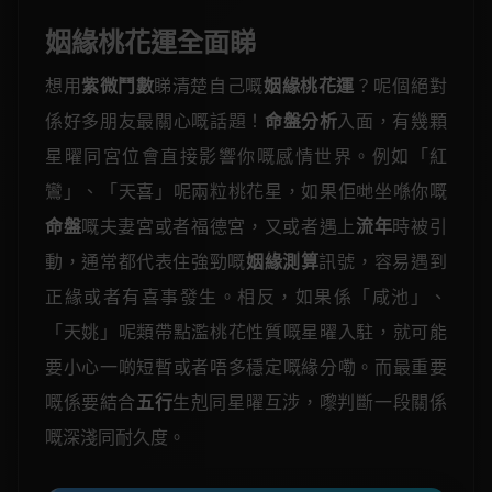
姻緣桃花運全面睇
想用
紫微鬥數
睇清楚自己嘅
姻緣桃花運
？呢個絕對
係好多朋友最關心嘅話題！
命盤分析
入面，有幾顆
星曜同宮位會直接影響你嘅感情世界。例如「紅
鸞」、「天喜」呢兩粒桃花星，如果佢哋坐喺你嘅
命盤
嘅夫妻宮或者福德宮，又或者遇上
流年
時被引
動，通常都代表住強勁嘅
姻緣測算
訊號，容易遇到
正緣或者有喜事發生。相反，如果係「咸池」、
「天姚」呢類帶點濫桃花性質嘅星曜入駐，就可能
要小心一啲短暫或者唔多穩定嘅緣分嘞。而最重要
嘅係要結合
五行
生剋同星曜互涉，嚟判斷一段關係
嘅深淺同耐久度。