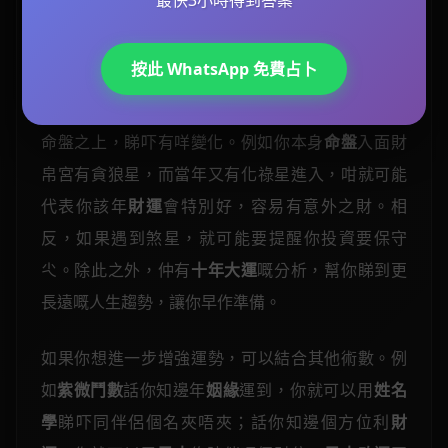
最快3小時得到答案
計好個盤之後，就進入
流年
分析階段。
流年運勢
係
指你當年嘅整體運程，而
流年運程
就會細分到事
按此 WhatsApp 免費占卜
業、財運、健康、感情等各方面。
紫微鬥數
會用一
個叫「流年盤」嘅方法，將當年嘅星曜疊加喺你本
命盤之上，睇吓有咩變化。例如你本身
命盤
入面財
帛宮有貪狼星，而當年又有化祿星進入，咁就可能
代表你該年
財運
會特別好，容易有意外之財。相
反，如果遇到煞星，就可能要提醒你投資要保守
尐。除此之外，仲有
十年大運
嘅分析，幫你睇到更
長遠嘅人生趨勢，讓你早作準備。
如果你想進一步增強運勢，可以結合其他術數。例
如
紫微鬥數
話你知邊年
姻緣
運到，你就可以用
姓名
學
睇吓同伴侶個名夾唔夾；話你知邊個方位利
財