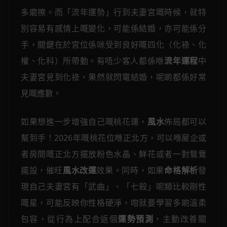
多磨擦。而「流年運勢」行到夫妻宮嘅時候，就特
別容易有感情上嘅變化，可能係結婚，亦可能係分
手，關鍵在於宮位係咪受到良好嘅四化（化祿、化
權、化科）所帶動。有唔少客人都係喺
流年運程
中
夫妻宮見到化祿，果然就閃電結婚，呢啲都係好常
見嘅應數。
如果想進一步增強自己嘅桃花運，
風水
佈局都可以
幫到手！2026年嘅桃花位喺正北方，可以喺屋企或
者房間嘅正北方擺放粉色水晶、鮮花或者一對鴛鴦
擺設，催旺
風水改運
效果。同時，如果
命格解析
發
現自己夫妻宮有「武曲」、「七殺」呢類比較剛性
嘅星，可能反映你性格硬淨，咁就要學習多啲溫柔
包容，從行為上配合返個
運勢預測
，主動改善關