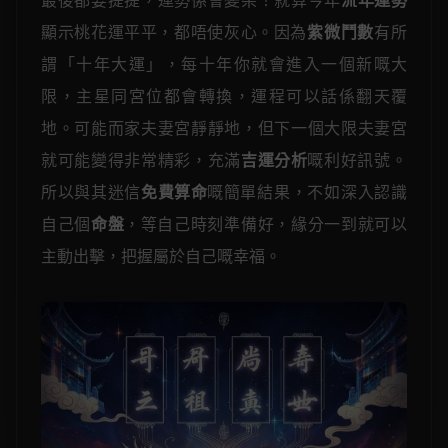
最後都要提提，運勢係會變架！就算今年
流年運勢
顯示桃花運平平，都唔使灰心。因為
紫微鬥數
有所
謂「十年大運」，每十年你就會進入一個新嘅大
限，主星同宮位都會轉換，運程可以話係翻天覆
地。可能而家夫妻宮靜靜地，但下一個大限夫妻宮
就可能變得非常精彩，充滿
吉運分析
嘅利好訊號。
所以與其迷信
免費算命
嘅簡單結果，不如深入認識
自己個
命盤
，等自己時刻準備好，緣分一到就可以
主動出擊，把握屬於自己嘅幸福。