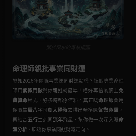
關於風水的專業插圖
命理師親批事業同財運
想知2026年你嘅事業運同財運點樣？搵個專業命理
師用
紫微鬥數
幫你
親批
就最準！唔好再信啲網上
免
費算命
程式，好多時都係流料。真正嘅
命理師
會用
你嘅
生辰八字
同
真太陽時
去排出精準嘅
紫微命盤
，
再結合
五行
生剋同
流年
飛星，幫你做一次深入嘅
命
盤分析
，睇透你事業同錢財嘅走向。