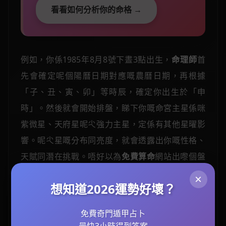
看看如何分析你的命格 →
例如，你係1985年8月8號下晝3點出生，
命理師
首
先會確定呢個陽曆日期對應嘅農曆日期，再根據
「子、丑、寅、卯」等時辰，確定你出生於「申
時」。然後就會開始排盤，睇下你嘅命宮主星係咪
紫微星、天府星呢尐強力主星，定係有其他星曜影
響。呢尐星嘅分布同亮度，就會透露出你嘅性格、
天賦同潛在挑戰。唔好以為
免費算命
網站出嚟個盤
就一定準，因為好多時佢哋冇計算
真太陽時
，可能
×
想知道2026運勢好壞？
會將你個時辰搞錯，令到成個
命盤解讀
方向都錯
哂。
免費奇門遁甲占卜