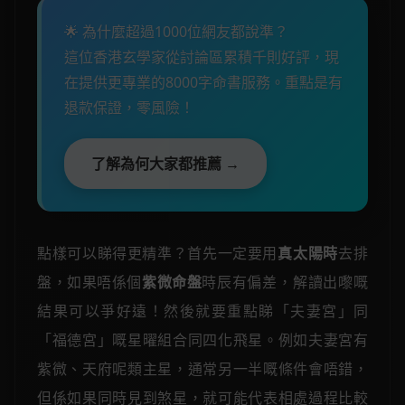
🌟 為什麼超過1000位網友都說準？
這位香港玄學家從討論區累積千則好評，現
在提供更專業的8000字命書服務。重點是有
退款保證，零風險！
了解為何大家都推薦 →
點樣可以睇得更精準？首先一定要用
真太陽時
去排
盤，如果唔係個
紫微命盤
時辰有偏差，解讀出嚟嘅
結果可以爭好遠！然後就要重點睇「夫妻宮」同
「福德宮」嘅星曜組合同四化飛星。例如夫妻宮有
紫微、天府呢類主星，通常另一半嘅條件會唔錯，
但係如果同時見到煞星，就可能代表相處過程比較