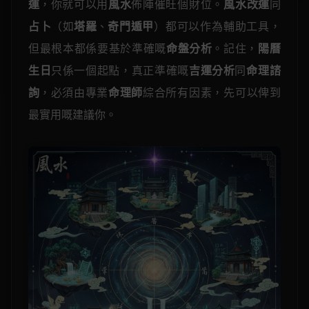
運
，你就可以用
風水
佈陣催旺個財位。
風水改運
同
占卜
（如
塔羅
、
奇門遁甲
）都可以作為輔助工具，
但最根本都係要基於準確嘅
命盤分析
。記住，
陽曆
生日
只係一個起點，真正準確嘅
吉運分析
同
命理諮
詢
，必須由專業
命理師
綜合所有因素，先可以俾到
最實用嘅建議你。