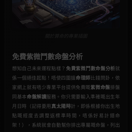
關於算命的專業插圖
免費紫微鬥數命盤分析
想知自己未來運程點樣？
免費紫微鬥數命盤分析
就
係一個絕佳起點！唔使四圍搵
命理師
比錢問卦，依
家網上就有唔少專業平台提供免費嘅
紫微命盤
排盤
同基本
命盤解讀
服務。你只需要輸入準確嘅出生年
月日時（記得要用
真太陽時
計，即係根據你出生地
點嘅經度去調整返標準時間，唔係好易計錯命
架！），系統就會自動幫你排出專屬嘅命盤，列出