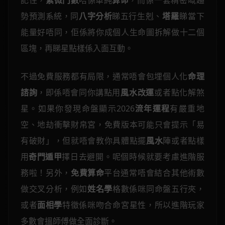
記住，
紫微鬥數
唔係單純
算命
，而係一套精密嘅趨
勢預測系統，同
八字分析
睇五行生剋、
塔羅
睇當下
能量好唔同，佢係將你成個人生命圖拆解做十二個
區塊，再睇星點樣係入面互動。
不過免費服務都有局限，通常唔會包埋個人化
命理
諮詢
，即係唔會同你講點用
風水改運
或者點化解煞
星。如果你發現命盤顯示2026
流年運程
有嚴重地
空、地劫衝擊財帛宮，免費版本可能只會提示「易
有破財」，但就唔會教你具體點擺
風水
陣或者點樣
用
奇門遁甲
擇日去避開。呢個時候就要考慮進階服
務啦！另外，
免費算命
平台通常唔會結合其他術數
做交叉分析，例如
姓名學
格數係咪同命盤五行夾，
或者
面相學
特徵係咪吻合命宮星性，所以進階玩家
多數會搵師傅做全面診斷。