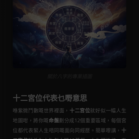
關於八字的專業插圖
十二宮位代表乜嘢意思
喺紫微鬥數嘅世界裡面，
十二宮位
就好似一幅人生
地圖咁，將你嘅
命盤
劃分成12個重要區域，每個宮
位都代表緊人生唔同嘅面向同經歷。簡單嚟講，
十