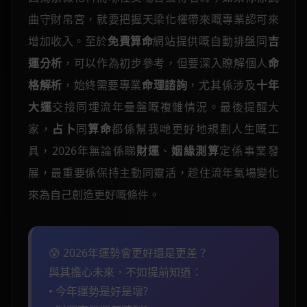
曲守財帛宮，就要把握天梁化權帶來嘅專業認可來
增加收入。至於
免費算命
網站提供嘅自動排盤同
吉
運分析
，可以作為初步參考，但要深入瞭解個人
命
格解析
，始終需要專業
命理諮詢
，尤其係涉及
十年
大運
交接同埋流年疊盤嘅複雜情況。最後提醒大
家，
占卜
同
算命
都係幫我哋更好地規劃人生嘅工
具，2026年無論係睇
財運
、
姻緣測算
定係事業發
展，最重要係保持主動同靈活，趁住流年氣場變化
來為自己創造更好嘅條件。
😰 2026年運勢會更好還是更差？
與其擔心未來，不如提前知道：
• 今年運勢是好是壞?