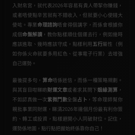
入財帛宮，就代表2026年容易有貴人帶挈你賺錢，
或者唔使點辛苦就有不錯收入，但就要小心使錢大
使咗。專業
命理諮詢
唔會得個講字，而係會根據你
成個
命盤解讀
，教你點樣順住個運去行，例如幾時
應該進取、幾時應該守成，點樣利用
五行
屬性（例
如你係火命就要多用紅色、從事電子行業）去增強
自己運勢。
最後提多句，
算命
唔係迷信，而係一種策略規劃。
與其盲目咁睇啲
財運文章
或者求其問下
姻緣測算
，
不如認真做一次
紫微鬥數
全盤
占卜
，等命理師幫你
親批事業同財運，睇清2026年邊個月份最有利你簽
約、轉工或投資，點樣避開小人同破財位。記住，
運勢係地圖，點行點把握始終係靠你自己！