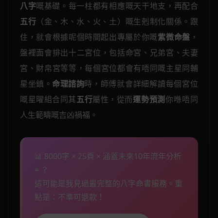
八字
嘅基礎。每一柱都有相應嘅天干地支，再配合
五行
（金、木、水、火、土）嘅生剋制化關係。跟
住，就會根據呢個時間起出專屬於你嘅
紫微命盤
，
盤裡面會排出十二宮位，包括命宮、兄弟宮、夫妻
宮、財帛宮等等，每個宮位都會有唔同嘅主星同輔
星坐鎮。
命理諮詢
時，師傅就會詳細解讀每個宮位
嘅星曜組合同其
五行
屬性，從而
運勢預測
你喺唔同
人生範疇嘅吉凶禍福。
📊 8000字 × 25頁 × 涵蓋未來10年流年分析
= ？
這可能是我見過最完整的八字命書服務。重
點是：不準可退款！