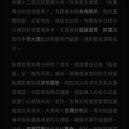
你嘅十二宮位同星曜分布。好多新手會問：「免費
嘅分析信得過嗎？」其實基本嘅
命格解析
，例如
五
行
局數、主星特性、格局吉凶等，免費版本已經可
以俾到好詳盡嘅參考，尤其係對
姻緣測算
、
財運
趨
勢同
十年大運
起伏呢類熱門議題，通常都有清晰指
引。
點樣善用免費分析呢？首先，搞清楚自己係「殺破
狼」定「機月同梁」格局，再睇埋身宮同四化飛星
點樣影響你嘅
流年運勢
。例如2026年流年走到夫妻
宮嘅話，可能會有桃花機遇，但如果入咗粒化忌星
就要小心感情糾紛。另外，免費分析通常會標出邊
個宮位有祿存、天馬呢尐
吉運分析
星，等你知道邊
幾年係財運高峰期可以搏殺，邊幾年要守成避險。