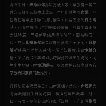
陽曆生日，
算命
師傅為咗方便大家，早就有一套完
善方法將陽曆轉換成農曆，再排出精準嘅
命盤
。呢
個過程唔單止係睇日期咁簡單，仲要考慮到
真太陽
時
，即係根據你出生地點嘅經緯度，計算出真正嘅
太陽時辰，而唔係單純用標準時間。因為時辰一
錯，成個
紫微命盤
嘅星曜排列就會完全唔同，
命格
解析
結果可以差天共地。所以如果你想做
命盤分
析
，記得要提供準確到小時同分鐘嘅出生時間，同
埋出生地點，咁
命理師
先可以為你進行最準確嘅
八
字分析
同
紫微鬥數
推算。
具體點樣由陽曆生日計出命運呢？首先，
命理師
會
將你嘅陽曆生日同時間，轉換成農曆嘅年、月、
日、時辰，呢個就係所謂嘅「四柱」，亦即係
生辰