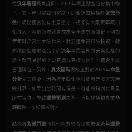
從
流年運程
嘅角度睇，2026年嘅重點宮位會集中喺
巳、亥、申同寅四個宮度，即係話如果你嘅
紫微命
盤
中呢幾個宮位有主星坐守，或者有大限
流年
嘅四
化飛入，嗰個領域就會成為全年運勢嘅關鍵。例如
流年
財帛宮坐太陰化忌，就要避免高風險投資，轉
向穩健型理財產品；而
流年
事業宮見到天梁化權的
話，就容易得到上司賞識或者權力提升，適合爭取
管理職位。另外，
真太陽時
嘅校正對於2026年
命盤
分析
尤其重要，因為流年四化係根據精確嘅天文時
鐘計算，如果出生時間有偏差，可能會錯判化忌星
所在宮位，導致
運勢預測
失準，所以建議搵專業
命
理師
做一次詳細校對。
點樣將
紫微鬥數
同其他術數結合起來增強
流年運勢