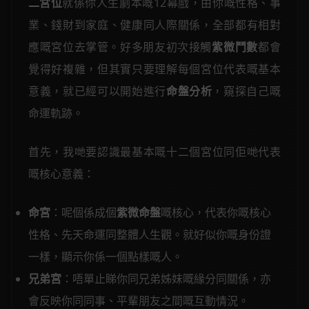
二宮位
就係你人生劇本嘅12幕戲，由你嘅性格、事
業、錢財到家庭、健康同人際關係，全部都有相對
應嘅宮位去掌管。好多朋友初次接觸
紫微鬥數
都會
覺得好複雜，但其實只要理解每個宮位代表嘅基本
意義，就已經可以開始進行
命盤分析
，窺探自己嘅
命運軌跡。
首先，我哋要認識最基本嘅十二個宮位同佢哋代表
嘅核心意義：
命宮
：呢個係成個
紫微命盤
嘅核心，代表你嘅核心
性格、先天命運同整體人生觀。就好似你嘅身份證
一樣，顯示你係一個點樣嘅人。
兄弟宮
：唔單止睇你同兄弟姊妹嘅緣分同關係，亦
會反映你同同事、平輩朋友之間嘅互動情況。