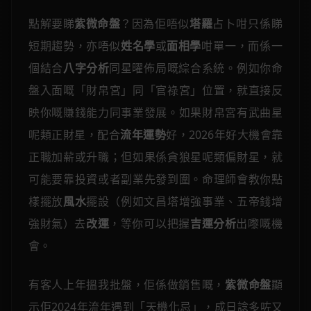
點解要睇
紫微命盤
？因為佢唔似
塔羅
占卜咁只係睇
短期趨勢，亦唔似
姓名學
或
面相學
咁單一，而係一
個結合
八字分析
同星曜佈局嘅綜合系統。例如你命
盤入面嘅「財帛宮」同「官祿宮」位置，就直接反
映你嘅賺錢能力同事業發展。如果財帛宮有武曲星
呢類正財星，配合
流年運勢
好，2026年好大機會靠
正職加薪或升職；但如果係貪狼星呢類偏財星，就
可能要靠投資或者副業先發到圍。命理師會教你點
樣擺放
風水
擺設（例如文昌塔增強事業、五帝錢增
強財氣）去
改運
，等你可以把握
吉運分析
出嚟嘅機
會。
有客人上年搵我批盤，佢係做銷售嘅，
紫微命盤
顯
示佢2024年流年遇到「天機化忌」，成日諗多咗又