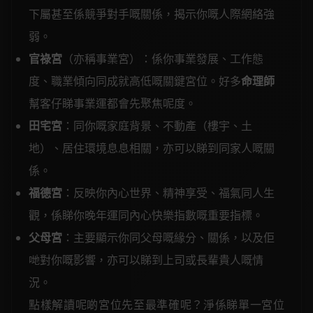
下屬甚至係競爭對手嘅關係，揭示你嘅人際網絡強
弱。
官祿宮
（亦稱事業宮）：係你事業發展、工作態
度、職業傾向同成就高低嘅關鍵宮位。好多
命理師
幫客仔睇事業運都會先聚焦呢度。
田宅宮
：同你嘅家庭背景、不動產（樓宇、土
地）、居住環境息息相關，亦可以睇到同家人嘅關
係。
福德宮
：反映你內心世界、精神享受、福氣同人生
觀，係睇你晚年運同內心快樂指數嘅重要指標。
父母宮
：主要顯示你同父母嘅緣分、關係，以及佢
哋對你嘅影響，亦可以睇到上司或長輩貴人嘅情
況。
點樣解讀呢啲宮位先至最準確呢？淨係睇單一宮位