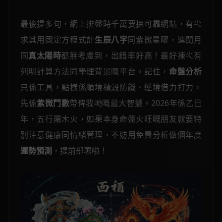
最後提多句，網上排盤時千萬要揀可靠網站，有尐
求其用固定方程式計
生辰八字
同紫微星曜，連閏月
同
真太陽時
都無考慮到，出錯率好高！最好揀尐有
列明計算方法同學理背景嘅平台。記住，
命盤分析
只係工具，點樣係順境積穀防饑、逆境借力打力，
先係
紫微鬥數
帶俾我哋嘅最大智慧。2026年係乙巳
年，五行屬木火，如果本身命盤火旺嘅朋友就要特
別注意健康同情緒管理，不妨用免費分析做個年度
運勢預測
，提前部署啦！