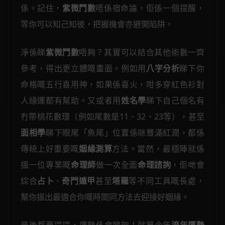
係。記住，
紫微鬥數
唔係宿命論，佢係一個提醒，
等你可以知己知彼，把握機會亦避開陷阱。
淨係睇
紫微鬥數
唔夠？其實可以結合其他術數一齊
參考，得出更立體嘅畫面。例如用
八字分析
睇下你
命格嘅五行喜用神，如果係喜火，咁多穿紅色衫對
人緣運都有幫助。又或者用
姓名學
睇下自己個名有
冇帶桃花數理（例如尾數是11、32、23等），甚至
面相學
睇下眼尾「魚尾」位置係咪豐滿紅潤，都係
傳統上好重要嘅
姻緣測算
方法。當然，最穩陣就係
搵一位專業嘅
命理師
做一次全面
命理諮詢
，佢哋會
綜合
占卜
、
奇門遁甲
甚至
塔羅
等不同工具嘅長處，
幫你搵出最適合你嘅時間同方法去迎接好姻緣。