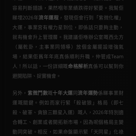
容易判斷錯誤，果然嗰年業績跌得好緊要。我幫佢
睇埋2026年
流年運程
，發現佢會行到「紫微化權」
大運，事業宮有權力星到位，即係話只要夠主動，
就有機會升上管理層。我建議佢喺辦公室嘅西北方
（屬乾卦，主事業同領導）放個金屬擺設增強氣
場，結果佢舊年年底真係順利升職，仲管成Team
人！所以話，一份詳細嘅
命格解析
真係可以幫到你
避開陷阱、捉實機會。
另外，
紫微鬥數
嘅
十年大運
同
流年運勢
係睇事業財
運嘅關鍵。例如而家行緊「殺破狼」格局（即七
殺、破軍、貪狼三顆星入運）嘅人，2026年特別適
合轉工、創業或者開拓新市場，因為呢個格局主變
動同突破。相反，如果命盤顯示緊「天同星」化祿