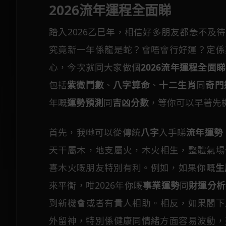
2026流年運程全面睇
踏入2026乙巳年，相信好多朋友都急不及
究竟新一年係龍是蛇？會唔會行好運？定係
心，今次就同大家做個
2026流年運程全面睇
包括
紫微鬥數
、
八字算命
、
十二生肖
同
奇門
年嘅
運勢預測
同
吉凶分數
，等你可以早著先
首先，我哋可以從傳統
八字
入手睇
流年運勢
天干屬木，地支屬火，木火相生，整體氣場
喜木火嘅朋友特別有利。例如，如果你嘅
生
來平衡，咁2026年你嘅
事業運勢
同
財運分析
到新機會或者有貴人相助。相反，如果閣下
外留神，特別係健康同情緒方面容易波動，