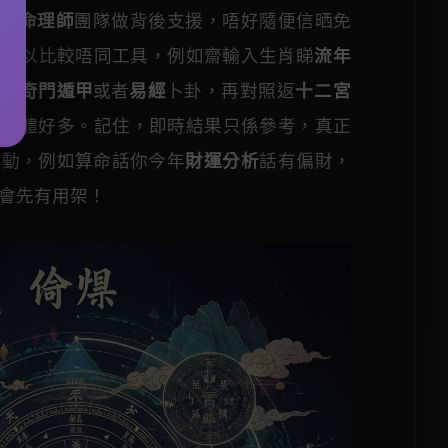
師
或
命理師
團隊做背後支援，唔好隨便信晒免
議可以比較唔同工具，例如齋輸入生肖睇
流年
加埋
奇門遁甲
或者
易經
卜卦，再對照返
十二宮
會立體好多。記住，即時結果只係參考，真正
行動，例如算命話你今年
財運分析
話有偏財，
會先有用架！