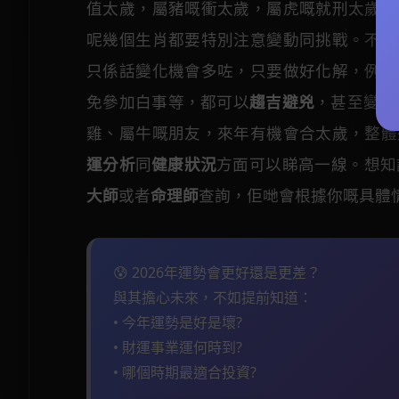
值太歲，屬豬嘅衝太歲，屬虎嘅就刑太歲，
呢幾個生肖都要特別注意變動同挑戰。不過
只係話變化機會多咗，只要做好化解，例如
免參加白事等，都可以
趨吉避兇
，甚至變中
雞、屬牛嘅朋友，來年有機會合太歲，整體
運分析
同
健康狀況
方面可以睇高一線。想知
大師
或者
命理師
查詢，佢哋會根據你嘅具體
😰 2026年運勢會更好還是更差？
與其擔心未來，不如提前知道：
• 今年運勢是好是壞?
• 財運事業運何時到?
• 哪個時期最適合投資?