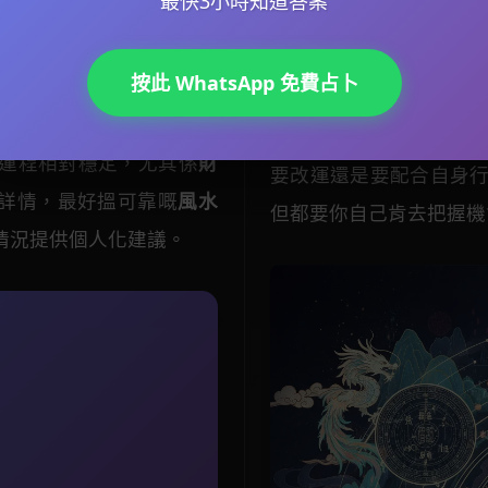
最快3小時知道答案
屬猴嘅就破太歲，傳統上
台，最好有認證
風水大
，犯太歲唔代表一定差，
費網站嘅基本分析。建
按此 WhatsApp 免費占卜
拜太歲、著紅色衣物、避
運勢
嘅範圍太闊，如果
求貴。而其他生肖例如屬
神煞
嘅影響，成個預測
運程相對穩定，尤其係
財
要改運還是要配合自身
詳情，最好搵可靠嘅
風水
但都要你自己肯去把握機
情況提供個人化建議。