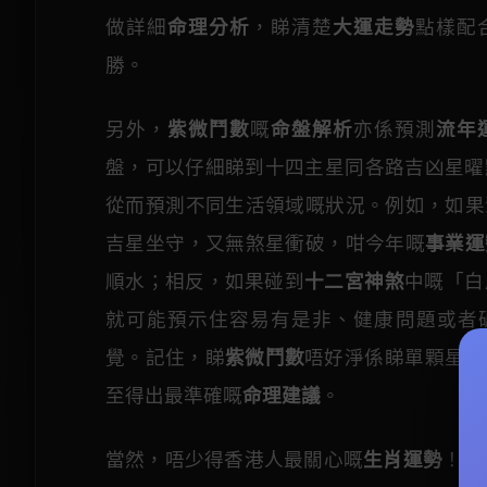
做詳細
命理分析
，睇清楚
大運走勢
點樣配
勝。
另外，
紫微鬥數
嘅
命盤解析
亦係預測
流年
盤，可以仔細睇到十四主星同各路吉凶星曜
從而預測不同生活領域嘅狀況。例如，如果
吉星坐守，又無煞星衝破，咁今年嘅
事業運
順水；相反，如果碰到
十二宮神煞
中嘅「白
就可能預示住容易有是非、健康問題或者
覺。記住，睇
紫微鬥數
唔好淨係睇單顆星，
至得出最準確嘅
命理建議
。
當然，唔少得香港人最關心嘅
生肖運勢
！2