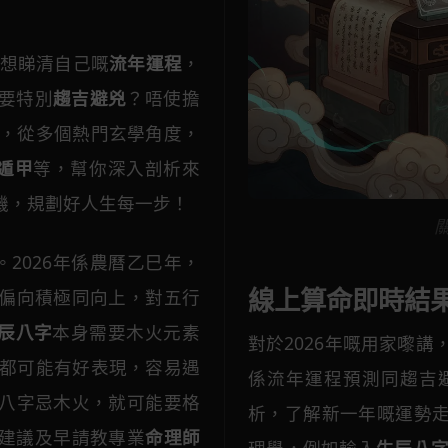
待想睇清自己嘅
流年運程
，
要特別
趨吉避兇
？唔使擔
，從多個熱門玄學角度，
遁甲
等，幫你深入剖析來
機，規劃好人生每一步！
。2026年係農曆乙巳年，
線上算命即時結
偏向積極同向上，對五行
辰八字
本身需要木火元素
對於2026年嘅用家嚟講
都可能有好表現，容易遇
係流年運程預測同趨吉
八字忌木火，就可能要格
析，了解新一年嘅運勢走
建議及早請教專業
命理師