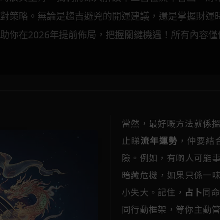
對策略。無論是趨吉避兇的開運建議，還是掌握財運
助你在2026年提前佈局，把握關鍵機遇！所有內容
當然，最好嘅方法就係
止睇
流年運勢
，仲要結
險。例如，有啲人可能
暗藏危機，如果只係一
小失大。記住，
占卜
同
同行動框架，等你主動