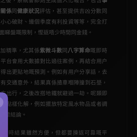
字
之後，系統會即刻生成個人化報告，包含
事
情關係
同
健康狀況
評估，甚至提供吉凶分數同
要小心破財、邊個季度有利投資等等，完全打
面睇盤嘅限制，慳返唔少時間同金錢。
更加精準，尤其係
紫微斗數
同
八字算命
嘅即時
少平台會用大數據對比過往案例，再結合用户
，得出更貼地嘅預測。例如有用户分享話，去
會有交通意外，結果真係揸車嗰陣撞到石壆，
西方出行，之後改搭地鐵就避過一劫。呢類即
×
會教點樣化解，例如擺放特定風水物品或者調
齋聽結論。
上即時結果雖然方便，但都要揀返可靠嘅平