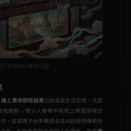
關於命理師的專業插圖
果
，
線上算命即時結果
已經成為生活日常，尤其
避兇規劃，唔少人會喺年初就上網搵即時分
向。宜家嘅平台多數結合咗AI技術同傳統命