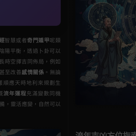
經
智慧或者
奇門遁甲
呢類
陰陽平衡，透過卜卦可以
長時空擇吉同佈局，例如
甚至改善
感情關係
。無論
樣順應天時地利來規劃生
嘅
流年運程
充滿變數同機
備，靈活應變，自然可以
流年吉凶方位指