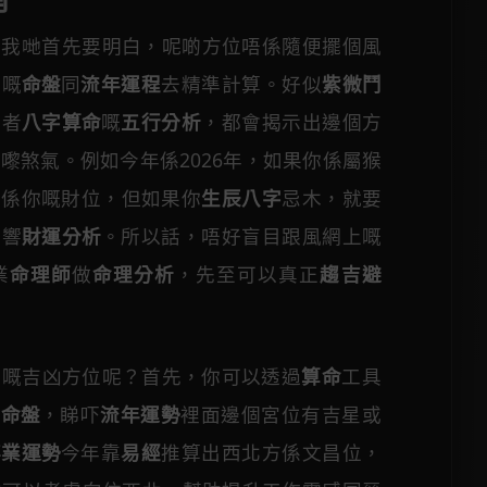
，我哋首先要明白，呢啲方位唔係隨便擺個風
你嘅
命盤
同
流年運程
去精準計算。好似
紫微鬥
或者
八字算命
嘅
五行分析
，都會揭示出邊個方
嚟煞氣。例如今年係2026年，如果你係屬猴
能係你嘅財位，但如果你
生辰八字
忌木，就要
影響
財運分析
。所以話，唔好盲目跟風網上嘅
業
命理師
做
命理分析
，先至可以真正
趨吉避
己嘅吉凶方位呢？首先，你可以透過
算命
工具
個
命盤
，睇吓
流年運勢
裡面邊個宮位有吉星或
事業運勢
今年靠
易經
推算出西北方係文昌位，