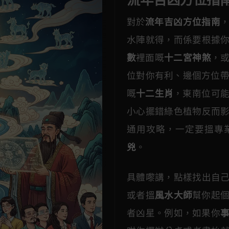
對於
流年吉凶方位指南
水陣就得，而係要根據
數
裡面嘅
十二宮神煞
，
位對你有利、邊個方位帶
嘅
十二生肖
，東南位可
小心擺錯綠色植物反而
通用攻略，一定要搵專
兇
。
具體嚟講，點樣找出自
或者搵
風水大師
幫你起
者凶星。例如，如果你