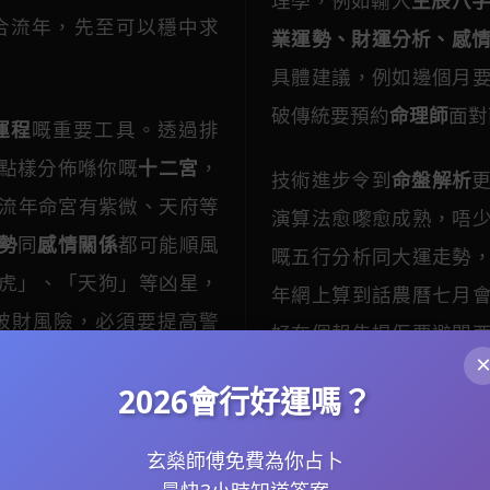
理學，例如輸入
生辰八
合流年，先至可以穩中求
業運勢、財運分析、感
具體建議，例如邊個月
破傳統要預約
命理師
面對
運程
嘅重要工具。透過排
點樣分佈喺你嘅
十二宮
，
技術進步令到
命盤解析
流年命宮有紫微、天府等
演算法愈嚟愈成熟，唔
勢
同
感情關係
都可能順風
嘅五行分析同大運走勢
虎」、「天狗」等凶星，
年網上算到話農曆七月
破財風險，必須要提高警
好在個報告提佢要避開
要成個
命盤
一齊參詳，先
時結果唔止講運程，仲
2026會行好運嗎？
整作息時間，真係實用過
玄燊師傅免費為你占卜
026年係蛇年，屬蛇嘅朋友
不過都要提提大家，網