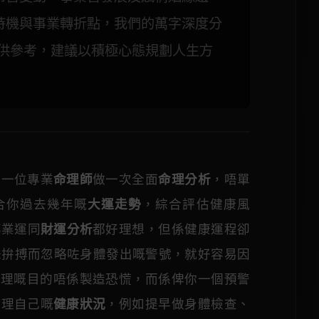
時機與事業轉折點，我們的萬字深度分
僅供參考，建議以積極心態規劃人生方
搵一位專業
命理師
做一次全面
命理分析
，唔單
合你過去幾年嘅
大運走勢
，綜合評估健康風
事業運同
財運分析
都好理想，但係健康運程卻
味拚搏而忽略咗身體發出嘅警號，就好容易因
命理嘅目的唔係製造恐慌，而係俾你一個預警
管理自己嘅
健康狀況
，例如提早做身體檢查、