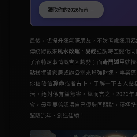
獲取你的2026指南 →
最後，想提升運氣嘅朋友，不妨考慮運用
易
傳統術數來
風水改運
。
易經
強調時空變化同
了解特定事情嘅吉凶趨勢；而
奇門遁甲
就擅
點樣擺設家居或辦公室來增強財運、事業運
你信唔信
算命
或者
占卜
，了解一下古人點
活，絕對係有益無害。總而言之，2026年
會，最重要係認清自己優勢同弱點，積極準
駕馭流年，創造佳績！